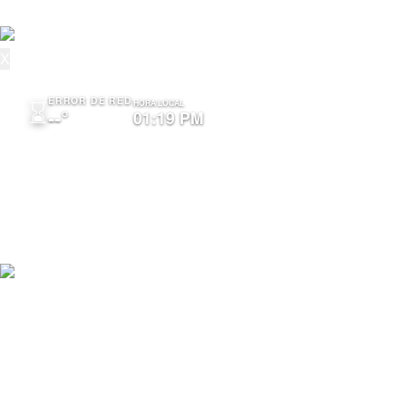
ESPECTÁCULOS
X
⌛
ERROR DE RED
HORA LOCAL
--°
01:19 PM
Cacaos Venezuela y Alcaldia de Cajigal promueven formación
técnica para productores de cacao en Sucre
Cacaos Venezuela y Alcaldia de Cajigal promueven formación
técnica para productores de cacao en Sucre
CARÚPANO
REGIONES
SUCRE
Nelson López
Sucre Carúpano
El pasado viernes 24 de abril, la empresa Cacaos Venezuela y
la Alcaldía de Cajigal organizaron en la Casa de la Cultura de
Yaguaraparo el conversatorio “El Negocio del Cacao 2026: De
Caracas a Yaguaraparo”. El encuentro reunió a más de 100