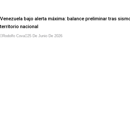
Venezuela bajo alerta máxima: balance preliminar tras sism
territorio nacional
Rodolfo Cova
25 De Junio De 2026